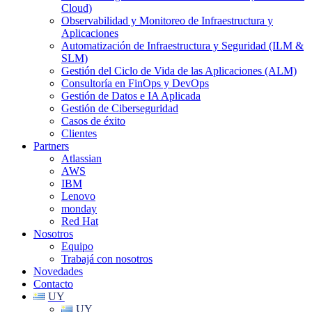
Cloud)
Observabilidad y Monitoreo de Infraestructura y
Aplicaciones
Automatización de Infraestructura y Seguridad (ILM &
SLM)
Gestión del Ciclo de Vida de las Aplicaciones (ALM)
Consultoría en FinOps y DevOps
Gestión de Datos e IA Aplicada
Gestión de Ciberseguridad
Casos de éxito
Clientes
Partners
Atlassian
AWS
IBM
Lenovo
monday
Red Hat
Nosotros
Equipo
Trabajá con nosotros
Novedades
Contacto
UY
UY