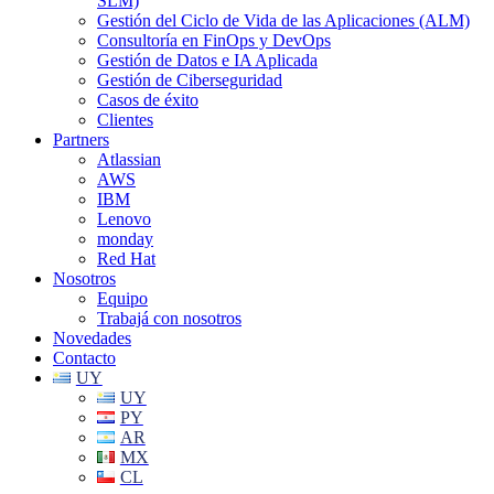
SLM)
Gestión del Ciclo de Vida de las Aplicaciones (ALM)
Consultoría en FinOps y DevOps
Gestión de Datos e IA Aplicada
Gestión de Ciberseguridad
Casos de éxito
Clientes
Partners
Atlassian
AWS
IBM
Lenovo
monday
Red Hat
Nosotros
Equipo
Trabajá con nosotros
Novedades
Contacto
UY
UY
PY
AR
MX
CL