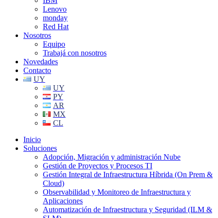
IBM
Lenovo
monday
Red Hat
Nosotros
Equipo
Trabajá con nosotros
Novedades
Contacto
UY
UY
PY
AR
MX
CL
Inicio
Soluciones
Adopción, Migración y administración Nube
Gestión de Proyectos y Procesos TI
Gestión Integral de Infraestructura Híbrida (On Prem &
Cloud)
Observabilidad y Monitoreo de Infraestructura y
Aplicaciones
Automatización de Infraestructura y Seguridad (ILM &