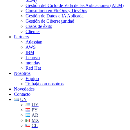
SLM)
Gestión del Ciclo de Vida de las Aplicaciones (ALM)
Consultoría en FinOps y DevOps
Gestión de Datos e IA Aplicada
Gestión de Ciberseguridad
Casos de éxito
Clientes
Partners
Atlassian
AWS
IBM
Lenovo
monday
Red Hat
Nosotros
Equipo
Trabajá con nosotros
Novedades
Contacto
UY
UY
PY
AR
MX
CL