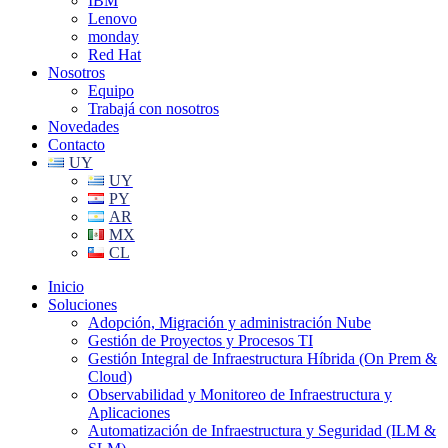
IBM
Lenovo
monday
Red Hat
Nosotros
Equipo
Trabajá con nosotros
Novedades
Contacto
UY
UY
PY
AR
MX
CL
Inicio
Soluciones
Adopción, Migración y administración Nube
Gestión de Proyectos y Procesos TI
Gestión Integral de Infraestructura Híbrida (On Prem &
Cloud)
Observabilidad y Monitoreo de Infraestructura y
Aplicaciones
Automatización de Infraestructura y Seguridad (ILM &