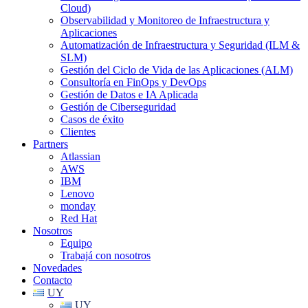
Cloud)
Observabilidad y Monitoreo de Infraestructura y
Aplicaciones
Automatización de Infraestructura y Seguridad (ILM &
SLM)
Gestión del Ciclo de Vida de las Aplicaciones (ALM)
Consultoría en FinOps y DevOps
Gestión de Datos e IA Aplicada
Gestión de Ciberseguridad
Casos de éxito
Clientes
Partners
Atlassian
AWS
IBM
Lenovo
monday
Red Hat
Nosotros
Equipo
Trabajá con nosotros
Novedades
Contacto
UY
UY