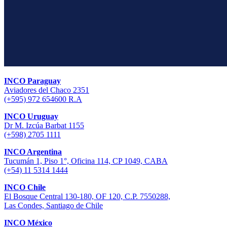
INCO Paraguay
Aviadores del Chaco 2351
(+595) 972 654600 R.A
INCO Uruguay
Dr M. Izcúa Barbat 1155
(+598) 2705 1111
INCO Argentina
Tucumán 1, Piso 1°, Oficina 114, CP 1049, CABA
(+54) 11 5314 1444
INCO Chile
El Bosque Central 130-180, OF 120, C.P. 7550288,
Las Condes, Santiago de Chile
INCO México