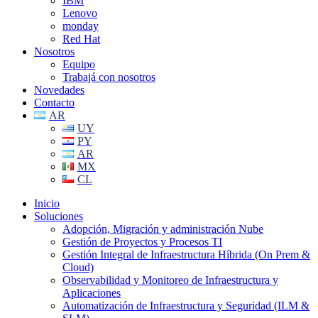
IBM
Lenovo
monday
Red Hat
Nosotros
Equipo
Trabajá con nosotros
Novedades
Contacto
AR
UY
PY
AR
MX
CL
Inicio
Soluciones
Adopción, Migración y administración Nube
Gestión de Proyectos y Procesos TI
Gestión Integral de Infraestructura Híbrida (On Prem &
Cloud)
Observabilidad y Monitoreo de Infraestructura y
Aplicaciones
Automatización de Infraestructura y Seguridad (ILM &