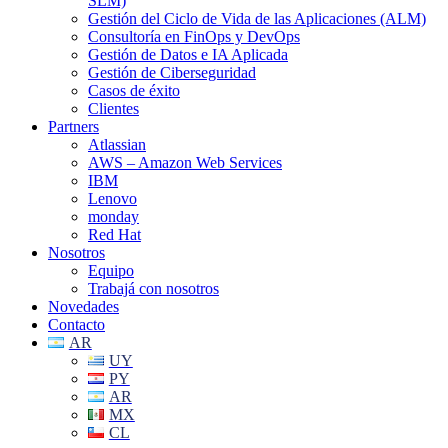
SLM)
Gestión del Ciclo de Vida de las Aplicaciones (ALM)
Consultoría en FinOps y DevOps
Gestión de Datos e IA Aplicada
Gestión de Ciberseguridad
Casos de éxito
Clientes
Partners
Atlassian
AWS – Amazon Web Services
IBM
Lenovo
monday
Red Hat
Nosotros
Equipo
Trabajá con nosotros
Novedades
Contacto
AR
UY
PY
AR
MX
CL