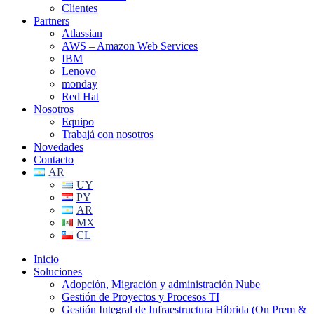
Clientes
Partners
Atlassian
AWS – Amazon Web Services
IBM
Lenovo
monday
Red Hat
Nosotros
Equipo
Trabajá con nosotros
Novedades
Contacto
AR
UY
PY
AR
MX
CL
Inicio
Soluciones
Adopción, Migración y administración Nube
Gestión de Proyectos y Procesos TI
Gestión Integral de Infraestructura Híbrida (On Prem &