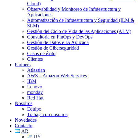
Cloud)
Observabilidad y Monitoreo de Infraestructura y
Aplicaciones
Automatización de Infraestructura y Seguridad (ILM &
SLM)
Gestión del Ciclo de Vida de las Aplicaciones (ALM)
Consultoría en FinOps y DevOps
Gestión de Datos e IA Aplicada
Gestión de Ciberseguridad
Casos de éxito
Clientes
Partners
Atlassian
AWS – Amazon Web Services
IBM
Lenovo
monday
Red Hat
Nosotros
Equipo
Trabajá con nosotros
Novedades
Contacto
AR
UY