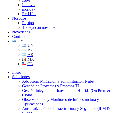
IBM
Lenovo
monday
Red Hat
Nosotros
Equipo
Trabajá con nosotros
Novedades
Contacto
UY
UY
PY
AR
MX
CL
Inicio
Soluciones
Adopción, Migración y administración Nube
Gestión de Proyectos y Procesos TI
Gestión Integral de Infraestructura Híbrida (On Prem &
Cloud)
Observabilidad y Monitoreo de Infraestructura y
Aplicaciones
Automatización de Infraestructura y Seguridad (ILM &