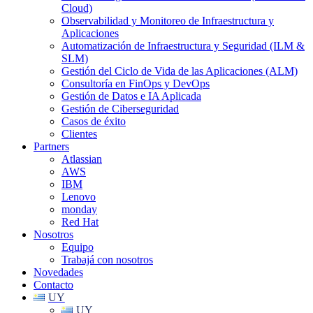
Cloud)
Observabilidad y Monitoreo de Infraestructura y
Aplicaciones
Automatización de Infraestructura y Seguridad (ILM &
SLM)
Gestión del Ciclo de Vida de las Aplicaciones (ALM)
Consultoría en FinOps y DevOps
Gestión de Datos e IA Aplicada
Gestión de Ciberseguridad
Casos de éxito
Clientes
Partners
Atlassian
AWS
IBM
Lenovo
monday
Red Hat
Nosotros
Equipo
Trabajá con nosotros
Novedades
Contacto
UY
UY