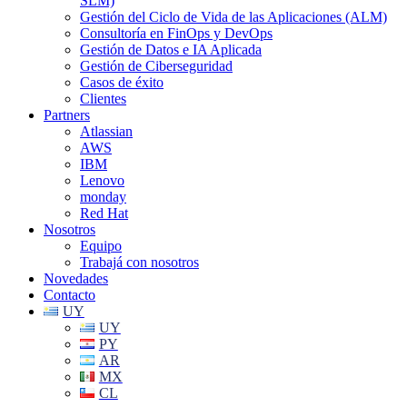
SLM)
Gestión del Ciclo de Vida de las Aplicaciones (ALM)
Consultoría en FinOps y DevOps
Gestión de Datos e IA Aplicada
Gestión de Ciberseguridad
Casos de éxito
Clientes
Partners
Atlassian
AWS
IBM
Lenovo
monday
Red Hat
Nosotros
Equipo
Trabajá con nosotros
Novedades
Contacto
UY
UY
PY
AR
MX
CL