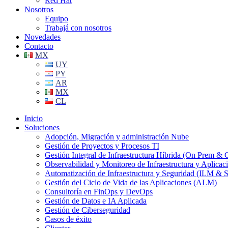
Red Hat
Nosotros
Equipo
Trabajá con nosotros
Novedades
Contacto
MX
UY
PY
AR
MX
CL
Inicio
Soluciones
Adopción, Migración y administración Nube
Gestión de Proyectos y Procesos TI
Gestión Integral de Infraestructura Híbrida (On Prem & 
Observabilidad y Monitoreo de Infraestructura y Aplicac
Automatización de Infraestructura y Seguridad (ILM &
Gestión del Ciclo de Vida de las Aplicaciones (ALM)
Consultoría en FinOps y DevOps
Gestión de Datos e IA Aplicada
Gestión de Ciberseguridad
Casos de éxito