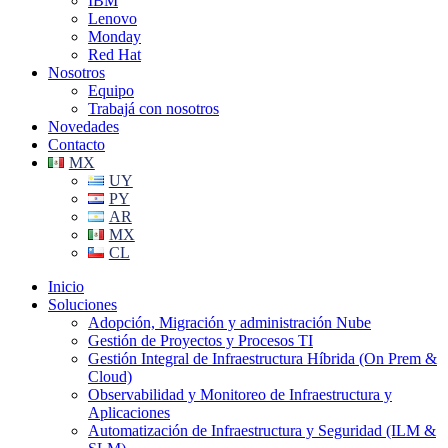
IBM
Lenovo
Monday
Red Hat
Nosotros
Equipo
Trabajá con nosotros
Novedades
Contacto
MX
UY
PY
AR
MX
CL
Inicio
Soluciones
Adopción, Migración y administración Nube
Gestión de Proyectos y Procesos TI
Gestión Integral de Infraestructura Híbrida (On Prem &
Cloud)
Observabilidad y Monitoreo de Infraestructura y
Aplicaciones
Automatización de Infraestructura y Seguridad (ILM &