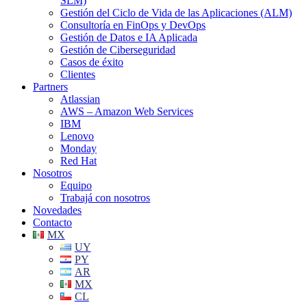
SLM)
Gestión del Ciclo de Vida de las Aplicaciones (ALM)
Consultoría en FinOps y DevOps
Gestión de Datos e IA Aplicada
Gestión de Ciberseguridad
Casos de éxito
Clientes
Partners
Atlassian
AWS – Amazon Web Services
IBM
Lenovo
Monday
Red Hat
Nosotros
Equipo
Trabajá con nosotros
Novedades
Contacto
MX
UY
PY
AR
MX
CL