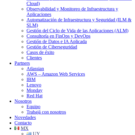
Cloud)
Observabilidad y Monitoreo de Infraestructura y
Aplicaciones
Automatización de Infraestructura y Seguridad (ILM &
SLM)
Gestión del Ciclo de Vida de las Aplicaciones (ALM)
Consultoría en FinOps y DevOps
Gestión de Datos e IA Aplicada
Gestión de Ciberseguridad
Casos de éxito
Clientes
Partners
Atlassian
AWS – Amazon Web Services
IBM
Lenovo
Monday
Red Hat
Nosotros
Equipo
Trabajá con nosotros
Novedades
Contacto
MX
UY