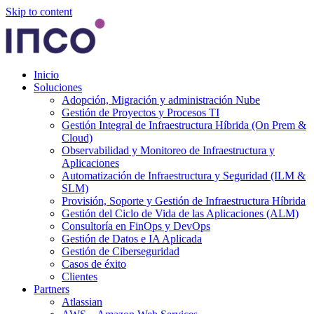
Skip to content
Inicio
Soluciones
Adopción, Migración y administración Nube
Gestión de Proyectos y Procesos TI
Gestión Integral de Infraestructura Híbrida (On Prem &
Cloud)
Observabilidad y Monitoreo de Infraestructura y
Aplicaciones
Automatización de Infraestructura y Seguridad (ILM &
SLM)
Provisión, Soporte y Gestión de Infraestructura Híbrida
Gestión del Ciclo de Vida de las Aplicaciones (ALM)
Consultoría en FinOps y DevOps
Gestión de Datos e IA Aplicada
Gestión de Ciberseguridad
Casos de éxito
Clientes
Partners
Atlassian