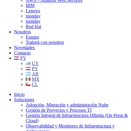
AWS – Amazon Web Services
IBM
Lenovo
monday
monday
Red Hat
Nosotros
Equipo
Trabajá con nosotros
Novedades
Contacto
PY
UY
PY
AR
MX
CL
Inicio
Soluciones
Adopción, Migración y administración Nube
Gestión de Proyectos y Procesos TI
Gestión Integral de Infraestructura Híbrida (On Prem &
Cloud)
Observabilidad y Monitoreo de Infraestructura y