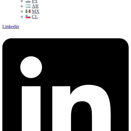
PY
AR
MX
CL
Linkedin