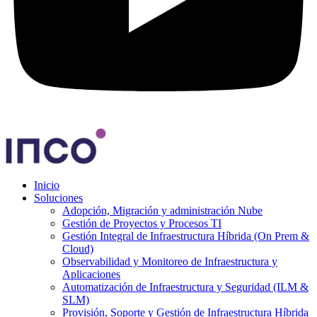
Inicio
Soluciones
Adopción, Migración y administración Nube
Gestión de Proyectos y Procesos TI
Gestión Integral de Infraestructura Híbrida (On Prem &
Cloud)
Observabilidad y Monitoreo de Infraestructura y
Aplicaciones
Automatización de Infraestructura y Seguridad (ILM &
SLM)
Provisión, Soporte y Gestión de Infraestructura Híbrida