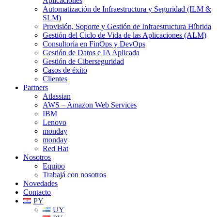
Aplicaciones
Automatización de Infraestructura y Seguridad (ILM &
SLM)
Provisión, Soporte y Gestión de Infraestructura Híbrida
Gestión del Ciclo de Vida de las Aplicaciones (ALM)
Consultoría en FinOps y DevOps
Gestión de Datos e IA Aplicada
Gestión de Ciberseguridad
Casos de éxito
Clientes
Partners
Atlassian
AWS – Amazon Web Services
IBM
Lenovo
monday
monday
Red Hat
Nosotros
Equipo
Trabajá con nosotros
Novedades
Contacto
PY
UY