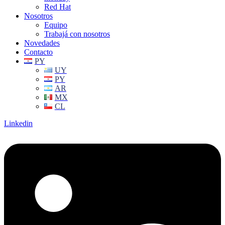
Red Hat
Nosotros
Equipo
Trabajá con nosotros
Novedades
Contacto
PY
UY
PY
AR
MX
CL
Linkedin