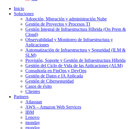
Inicio
Soluciones
Adopción, Migración y administración Nube
Gestión de Proyectos y Procesos TI
Gestión Integral de Infraestructura Híbrida (On Prem &
Cloud)
Observabilidad y Monitoreo de Infraestructura y
Aplicaciones
Automatización de Infraestructura y Seguridad (ILM &
SLM)
Provisión, Soporte y Gestión de Infraestructura Híbrida
Gestión del Ciclo de Vida de las Aplicaciones (ALM)
Consultoría en FinOps y DevOps
Gestión de Datos e IA Aplicada
Gestión de Ciberseguridad
Casos de éxito
Clientes
Partners
Atlassian
AWS – Amazon Web Services
IBM
Lenovo
monday
monday