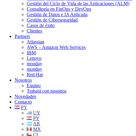
Gestión del Ciclo de Vida de las Aplicaciones (ALM)
Consultoría en FinOps y DevOps
Gestión de Datos e IA Aplicada
Gestión de Ciberseguridad
Casos de éxito
Clientes
Partners
Atlassian
AWS – Amazon Web Services
IBM
Lenovo
monday
monday
Red Hat
Nosotros
Equipo
Trabajá con nosotros
Novedades
Contacto
PY
UY
PY
AR
MX
CL