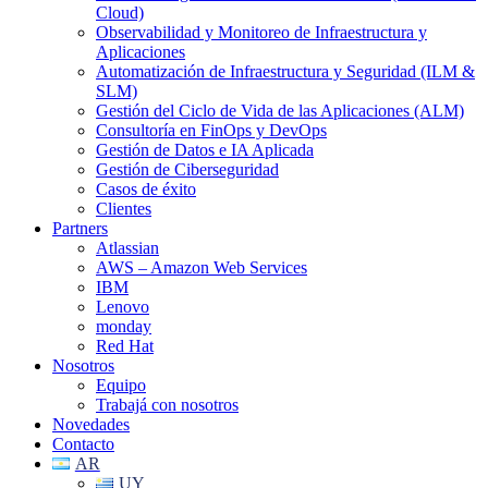
Cloud)
Observabilidad y Monitoreo de Infraestructura y
Aplicaciones
Automatización de Infraestructura y Seguridad (ILM &
SLM)
Gestión del Ciclo de Vida de las Aplicaciones (ALM)
Consultoría en FinOps y DevOps
Gestión de Datos e IA Aplicada
Gestión de Ciberseguridad
Casos de éxito
Clientes
Partners
Atlassian
AWS – Amazon Web Services
IBM
Lenovo
monday
Red Hat
Nosotros
Equipo
Trabajá con nosotros
Novedades
Contacto
AR
UY