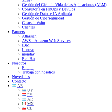
SLM)
Gestión del Ciclo de Vida de las Aplicaciones (ALM)
Consultoría en FinOps y DevOps
Gestión de Datos e IA Aplicada
Gestión de Ciberseguridad
Casos de éxito
Clientes
Partners
Atlassian
AWS – Amazon Web Services
IBM
Lenovo
monday
Red Hat
Nosotros
Equipo
Trabajá con nosotros
Novedades
Contacto
AR
UY
PY
AR
MX
CL