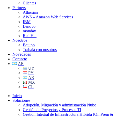
Clientes
Partners
Atlassian
AWS – Amazon Web Services
IBM
Lenovo
monday
Red Hat
Nosotros
Equipo
Trabajá con nosotros
Novedades
Contacto
AR
UY
PY
AR
MX
CL
Inicio
Soluciones
Adopción, Migración y administración Nube
Gestión de Proyectos y Procesos TI
Gestión Integral de Infraestructura Híbrida (On Prem &