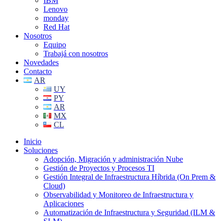
IBM
Lenovo
monday
Red Hat
Nosotros
Equipo
Trabajá con nosotros
Novedades
Contacto
AR
UY
PY
AR
MX
CL
Inicio
Soluciones
Adopción, Migración y administración Nube
Gestión de Proyectos y Procesos TI
Gestión Integral de Infraestructura Híbrida (On Prem &
Cloud)
Observabilidad y Monitoreo de Infraestructura y
Aplicaciones
Automatización de Infraestructura y Seguridad (ILM &