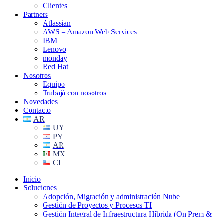
Clientes
Partners
Atlassian
AWS – Amazon Web Services
IBM
Lenovo
monday
Red Hat
Nosotros
Equipo
Trabajá con nosotros
Novedades
Contacto
AR
UY
PY
AR
MX
CL
Inicio
Soluciones
Adopción, Migración y administración Nube
Gestión de Proyectos y Procesos TI
Gestión Integral de Infraestructura Híbrida (On Prem &