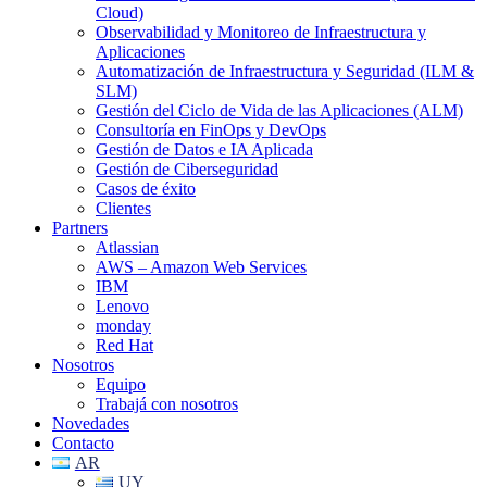
Cloud)
Observabilidad y Monitoreo de Infraestructura y
Aplicaciones
Automatización de Infraestructura y Seguridad (ILM &
SLM)
Gestión del Ciclo de Vida de las Aplicaciones (ALM)
Consultoría en FinOps y DevOps
Gestión de Datos e IA Aplicada
Gestión de Ciberseguridad
Casos de éxito
Clientes
Partners
Atlassian
AWS – Amazon Web Services
IBM
Lenovo
monday
Red Hat
Nosotros
Equipo
Trabajá con nosotros
Novedades
Contacto
AR
UY