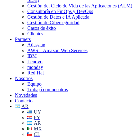
SLM)
Gestión del Ciclo de Vida de las Aplicaciones (ALM)
Consultoría en FinOps y DevOps
Gestión de Datos e IA Aplicada
Gestión de Ciberseguridad
Casos de éxito
Clientes
Partners
Atlassian
AWS – Amazon Web Services
IBM
Lenovo
monday
Red Hat
Nosotros
Equipo
Trabajá con nosotros
Novedades
Contacto
AR
UY
PY
AR
MX
CL