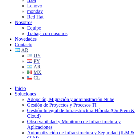
IBM
Lenovo
monday
Red Hat
Nosotros
Equipo
Trabajá con nosotros
Novedades
Contacto
AR
UY
PY
AR
MX
CL
Inicio
Soluciones
Adopción, Migración y administración Nube
Gestión de Proyectos y Procesos TI
Gestión Integral de Infraestructura Híbrida (On Prem &
Cloud)
Observabilidad y Monitoreo de Infraestructura y
Aplicaciones
Automatización de Infraestructura y Seguridad (ILM &