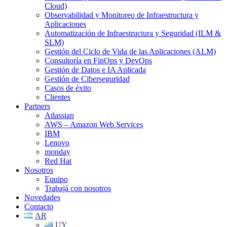
Cloud)
Observabilidad y Monitoreo de Infraestructura y
Aplicaciones
Automatización de Infraestructura y Seguridad (ILM &
SLM)
Gestión del Ciclo de Vida de las Aplicaciones (ALM)
Consultoría en FinOps y DevOps
Gestión de Datos e IA Aplicada
Gestión de Ciberseguridad
Casos de éxito
Clientes
Partners
Atlassian
AWS – Amazon Web Services
IBM
Lenovo
monday
Red Hat
Nosotros
Equipo
Trabajá con nosotros
Novedades
Contacto
AR
UY