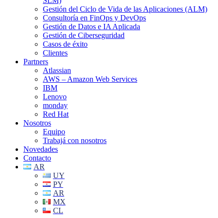
SLM)
Gestión del Ciclo de Vida de las Aplicaciones (ALM)
Consultoría en FinOps y DevOps
Gestión de Datos e IA Aplicada
Gestión de Ciberseguridad
Casos de éxito
Clientes
Partners
Atlassian
AWS – Amazon Web Services
IBM
Lenovo
monday
Red Hat
Nosotros
Equipo
Trabajá con nosotros
Novedades
Contacto
AR
UY
PY
AR
MX
CL