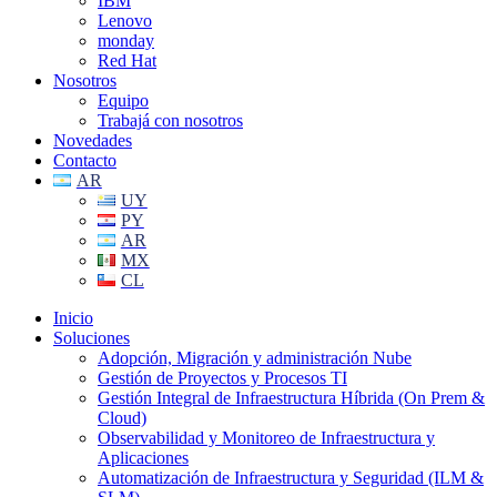
IBM
Lenovo
monday
Red Hat
Nosotros
Equipo
Trabajá con nosotros
Novedades
Contacto
AR
UY
PY
AR
MX
CL
Inicio
Soluciones
Adopción, Migración y administración Nube
Gestión de Proyectos y Procesos TI
Gestión Integral de Infraestructura Híbrida (On Prem &
Cloud)
Observabilidad y Monitoreo de Infraestructura y
Aplicaciones
Automatización de Infraestructura y Seguridad (ILM &