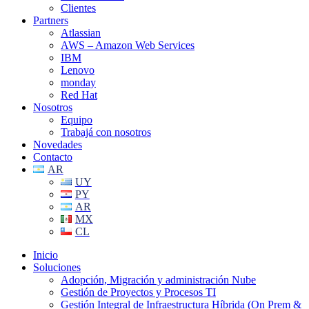
Clientes
Partners
Atlassian
AWS – Amazon Web Services
IBM
Lenovo
monday
Red Hat
Nosotros
Equipo
Trabajá con nosotros
Novedades
Contacto
AR
UY
PY
AR
MX
CL
Inicio
Soluciones
Adopción, Migración y administración Nube
Gestión de Proyectos y Procesos TI
Gestión Integral de Infraestructura Híbrida (On Prem &