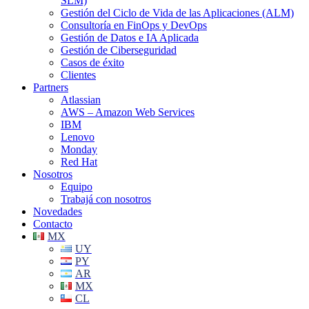
SLM)
Gestión del Ciclo de Vida de las Aplicaciones (ALM)
Consultoría en FinOps y DevOps
Gestión de Datos e IA Aplicada
Gestión de Ciberseguridad
Casos de éxito
Clientes
Partners
Atlassian
AWS – Amazon Web Services
IBM
Lenovo
Monday
Red Hat
Nosotros
Equipo
Trabajá con nosotros
Novedades
Contacto
MX
UY
PY
AR
MX
CL