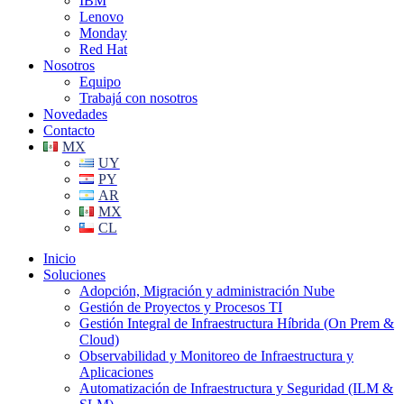
IBM
Lenovo
Monday
Red Hat
Nosotros
Equipo
Trabajá con nosotros
Novedades
Contacto
MX
UY
PY
AR
MX
CL
Inicio
Soluciones
Adopción, Migración y administración Nube
Gestión de Proyectos y Procesos TI
Gestión Integral de Infraestructura Híbrida (On Prem &
Cloud)
Observabilidad y Monitoreo de Infraestructura y
Aplicaciones
Automatización de Infraestructura y Seguridad (ILM &