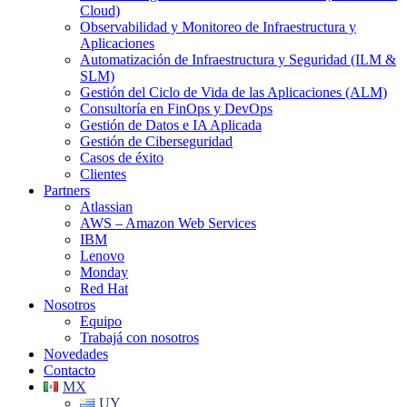
Cloud)
Observabilidad y Monitoreo de Infraestructura y
Aplicaciones
Automatización de Infraestructura y Seguridad (ILM &
SLM)
Gestión del Ciclo de Vida de las Aplicaciones (ALM)
Consultoría en FinOps y DevOps
Gestión de Datos e IA Aplicada
Gestión de Ciberseguridad
Casos de éxito
Clientes
Partners
Atlassian
AWS – Amazon Web Services
IBM
Lenovo
Monday
Red Hat
Nosotros
Equipo
Trabajá con nosotros
Novedades
Contacto
MX
UY