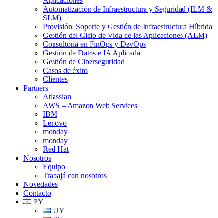
Aplicaciones
Automatización de Infraestructura y Seguridad (ILM &
SLM)
Provisión, Soporte y Gestión de Infraestructura Híbrida
Gestión del Ciclo de Vida de las Aplicaciones (ALM)
Consultoría en FinOps y DevOps
Gestión de Datos e IA Aplicada
Gestión de Ciberseguridad
Casos de éxito
Clientes
Partners
Atlassian
AWS – Amazon Web Services
IBM
Lenovo
monday
monday
Red Hat
Nosotros
Equipo
Trabajá con nosotros
Novedades
Contacto
PY
UY