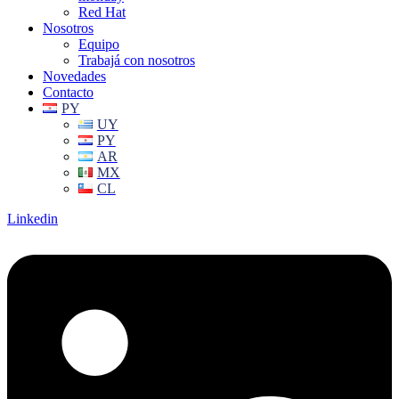
Red Hat
Nosotros
Equipo
Trabajá con nosotros
Novedades
Contacto
PY
UY
PY
AR
MX
CL
Linkedin