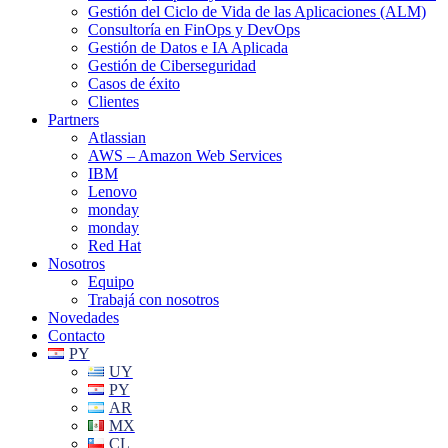
Gestión del Ciclo de Vida de las Aplicaciones (ALM)
Consultoría en FinOps y DevOps
Gestión de Datos e IA Aplicada
Gestión de Ciberseguridad
Casos de éxito
Clientes
Partners
Atlassian
AWS – Amazon Web Services
IBM
Lenovo
monday
monday
Red Hat
Nosotros
Equipo
Trabajá con nosotros
Novedades
Contacto
PY
UY
PY
AR
MX
CL