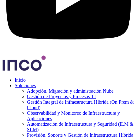
Inicio
Soluciones
Adopción, Migración y administración Nube
Gestión de Proyectos y Procesos TI
Gestión Integral de Infraestructura Híbrida (On Prem &
Cloud)
Observabilidad y Monitoreo de Infraestructura y
Aplicaciones
Automatización de Infraestructura y Seguridad (ILM &
SLM)
Provisión, Soporte y Gestión de Infraestructura Híbrida