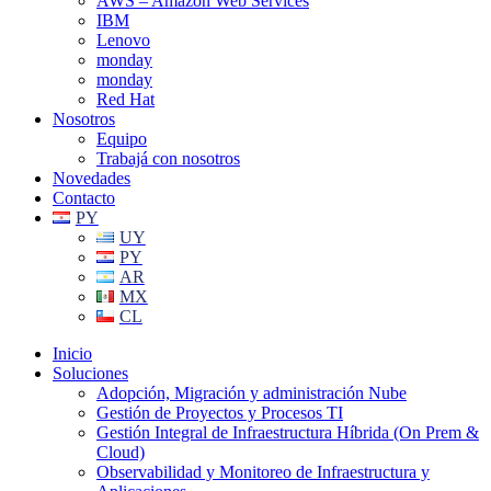
AWS – Amazon Web Services
IBM
Lenovo
monday
monday
Red Hat
Nosotros
Equipo
Trabajá con nosotros
Novedades
Contacto
PY
UY
PY
AR
MX
CL
Inicio
Soluciones
Adopción, Migración y administración Nube
Gestión de Proyectos y Procesos TI
Gestión Integral de Infraestructura Híbrida (On Prem &
Cloud)
Observabilidad y Monitoreo de Infraestructura y