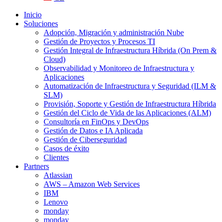
Inicio
Soluciones
Adopción, Migración y administración Nube
Gestión de Proyectos y Procesos TI
Gestión Integral de Infraestructura Híbrida (On Prem &
Cloud)
Observabilidad y Monitoreo de Infraestructura y
Aplicaciones
Automatización de Infraestructura y Seguridad (ILM &
SLM)
Provisión, Soporte y Gestión de Infraestructura Híbrida
Gestión del Ciclo de Vida de las Aplicaciones (ALM)
Consultoría en FinOps y DevOps
Gestión de Datos e IA Aplicada
Gestión de Ciberseguridad
Casos de éxito
Clientes
Partners
Atlassian
AWS – Amazon Web Services
IBM
Lenovo
monday
monday