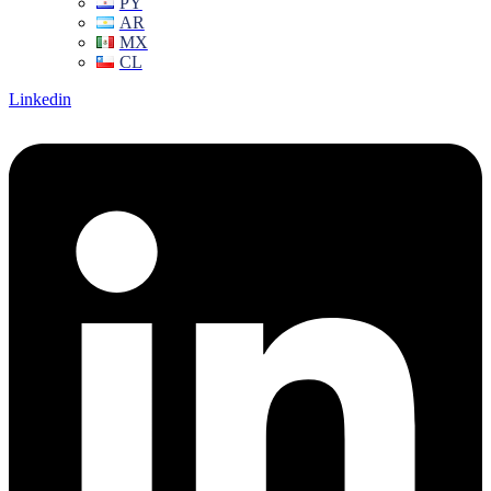
PY
AR
MX
CL
Linkedin