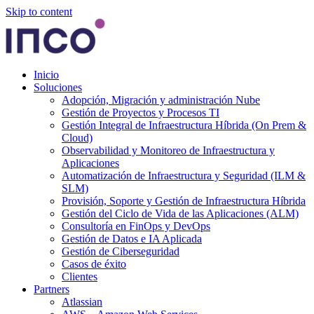
Skip to content
Inicio
Soluciones
Adopción, Migración y administración Nube
Gestión de Proyectos y Procesos TI
Gestión Integral de Infraestructura Híbrida (On Prem &
Cloud)
Observabilidad y Monitoreo de Infraestructura y
Aplicaciones
Automatización de Infraestructura y Seguridad (ILM &
SLM)
Provisión, Soporte y Gestión de Infraestructura Híbrida
Gestión del Ciclo de Vida de las Aplicaciones (ALM)
Consultoría en FinOps y DevOps
Gestión de Datos e IA Aplicada
Gestión de Ciberseguridad
Casos de éxito
Clientes
Partners
Atlassian